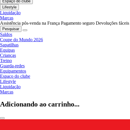
Espaço do clube
Lifestyle
Liquidação
Marcas
Assistência pós-venda na França
Pagamento seguro
Devoluções fáceis
Pesquisar
Saldos
Coupe do Mundo 2026
Sapatilhas
Equipas
Crianças
Treino
Guarda-redes
Equipamentos
Espaço do clube
Lifestyle
Liquidação
Marcas
Adicionando ao carrinho...