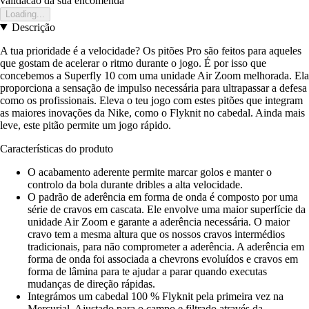
validacao da sua encomenda
Loading...
Descrição
A tua prioridade é a velocidade? Os pitões Pro são feitos para aqueles
que gostam de acelerar o ritmo durante o jogo. É por isso que
concebemos a Superfly 10 com uma unidade Air Zoom melhorada. Ela
proporciona a sensação de impulso necessária para ultrapassar a defesa
como os profissionais. Eleva o teu jogo com estes pitões que integram
as maiores inovações da Nike, como o Flyknit no cabedal. Ainda mais
leve, este pitão permite um jogo rápido.
Características do produto
O acabamento aderente permite marcar golos e manter o
controlo da bola durante dribles a alta velocidade.
O padrão de aderência em forma de onda é composto por uma
série de cravos em cascata. Ele envolve uma maior superfície da
unidade Air Zoom e garante a aderência necessária. O maior
cravo tem a mesma altura que os nossos cravos intermédios
tradicionais, para não comprometer a aderência. A aderência em
forma de onda foi associada a chevrons evoluídos e cravos em
forma de lâmina para te ajudar a parar quando executas
mudanças de direção rápidas.
Integrámos um cabedal 100 % Flyknit pela primeira vez na
Mercurial. Ajustado para o campo e filtrado através da