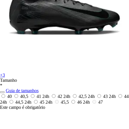
+3
Tamanho
*
Guia de tamanhos
40
40,5
41
24h
42
24h
42,5
24h
43
24h
44
24h
44,5
24h
45
24h
45,5
46
24h
47
Este campo é obrigatório