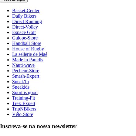
Basket-Center
Daily Bikers
Direct Running
Direct-Volley
Espace Golf
Galope-Store
Handball-Store
House of Rugby
La sellerie de Maé
Made in Paradis
Nauti-wave
Pecheur-Store
Smash-Expert
Sneak'In
Sneakids
Sport is good
Training-Fit
Trek-Expert
TripNBikers
Vélo-Store
Inscreva-se na nossa newsletter