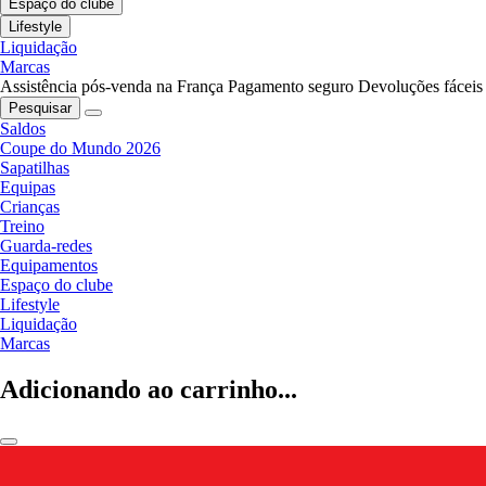
Espaço do clube
Lifestyle
Liquidação
Marcas
Assistência pós-venda na França
Pagamento seguro
Devoluções fáceis
Pesquisar
Saldos
Coupe do Mundo 2026
Sapatilhas
Equipas
Crianças
Treino
Guarda-redes
Equipamentos
Espaço do clube
Lifestyle
Liquidação
Marcas
Adicionando ao carrinho...