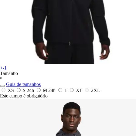
+-1
Tamanho
*
Guia de tamanhos
XS
S
24h
M
24h
L
XL
2XL
Este campo é obrigatório