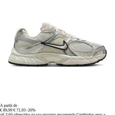
A partir de
€ 89,99
€ 71,93
-20%
+€ 3,60
oferecidos na sua proxima encomenda
Creditados apos a