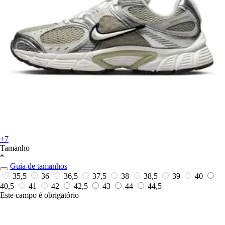
+7
Tamanho
*
Guia de tamanhos
35,5
36
36,5
37,5
38
38,5
39
40
40,5
41
42
42,5
43
44
44,5
Este campo é obrigatório