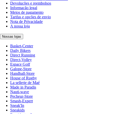
Devoluções e reembolsos
Informação legal
Meios de pagamento
Tarifas e opções de envio
Nota de Privacidade
A nossa loja
Nossas lojas
Basket-Center
Daily Bikers
Direct Running
Direct-Volley
Espace Golf
Galope-Store
Handball-Store
House of Rugby
La sellerie de Maé
Made in Paradis
Nauti-wave
Pecheur-Store
Smash-Expert
Sneak'In
Sneakids