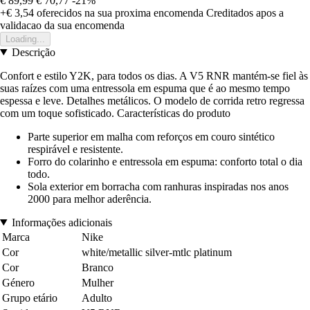
€ 89,99
€ 70,77
-21%
+€ 3,54
oferecidos na sua proxima encomenda
Creditados apos a
validacao da sua encomenda
Loading...
Descrição
Confort e estilo Y2K, para todos os dias. A V5 RNR mantém-se fiel às
suas raízes com uma entressola em espuma que é ao mesmo tempo
espessa e leve. Detalhes metálicos. O modelo de corrida retro regressa
com um toque sofisticado. Características do produto
Parte superior em malha com reforços em couro sintético
respirável e resistente.
Forro do colarinho e entressola em espuma: conforto total o dia
todo.
Sola exterior em borracha com ranhuras inspiradas nos anos
2000 para melhor aderência.
Informações adicionais
Marca
Nike
Cor
white/metallic silver-mtlc platinum
Cor
Branco
Género
Mulher
Grupo etário
Adulto