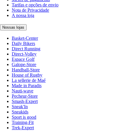
Tarifas e opções de envio
Nota de Privacidade
A nossa loja
Nossas lojas
Basket-Center
Daily Bikers
Direct Running
Direct-Volley
Espace Golf
Galope-Store
Handball-Store
House of Rugby
La sellerie de Maé
Made in Paradis
Nauti-wave
Pecheur-Store
Smash-Expert
Sneak'In
Sneakids
Sport is good
Training-Fit
Trek-Expert