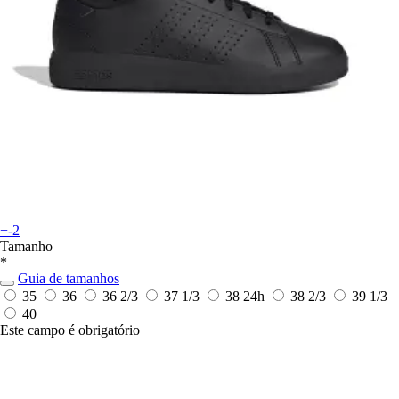
+-2
Tamanho
*
Guia de tamanhos
35
36
36 2/3
37 1/3
38
24h
38 2/3
39 1/3
40
Este campo é obrigatório