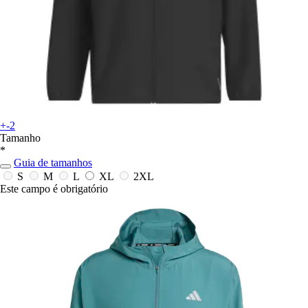
+-2
Tamanho
*
Guia de tamanhos
S
M
L
XL
2XL
Este campo é obrigatório