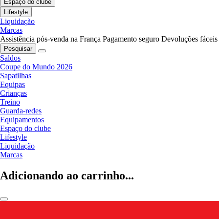
Espaço do clube
Lifestyle
Liquidação
Marcas
Assistência pós-venda na França
Pagamento seguro
Devoluções fáceis
Pesquisar
Saldos
Coupe do Mundo 2026
Sapatilhas
Equipas
Crianças
Treino
Guarda-redes
Equipamentos
Espaço do clube
Lifestyle
Liquidação
Marcas
Adicionando ao carrinho...