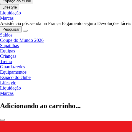
Espaço do clube
Lifestyle
Liquidação
Marcas
Assistência pós-venda na França
Pagamento seguro
Devoluções fáceis
Pesquisar
Saldos
Coupe do Mundo 2026
Sapatilhas
Equipas
Crianças
Treino
Guarda-redes
Equipamentos
Espaço do clube
Lifestyle
Liquidação
Marcas
Adicionando ao carrinho...