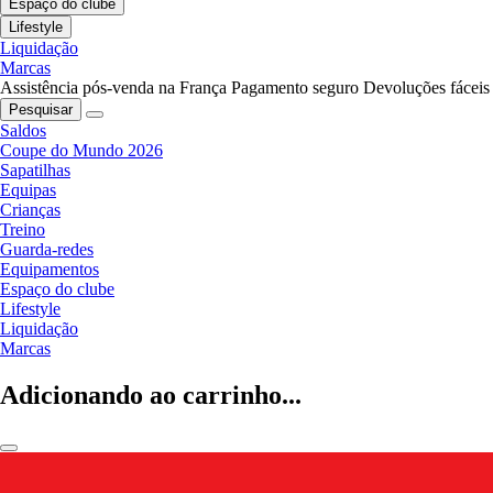
Espaço do clube
Lifestyle
Liquidação
Marcas
Assistência pós-venda na França
Pagamento seguro
Devoluções fáceis
Pesquisar
Saldos
Coupe do Mundo 2026
Sapatilhas
Equipas
Crianças
Treino
Guarda-redes
Equipamentos
Espaço do clube
Lifestyle
Liquidação
Marcas
Adicionando ao carrinho...