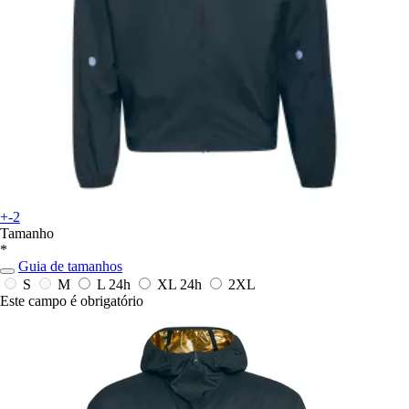
+-2
Tamanho
*
Guia de tamanhos
S
M
L
24h
XL
24h
2XL
Este campo é obrigatório