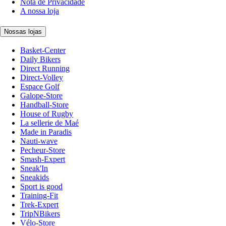
Nota de Privacidade
A nossa loja
Nossas lojas
Basket-Center
Daily Bikers
Direct Running
Direct-Volley
Espace Golf
Galope-Store
Handball-Store
House of Rugby
La sellerie de Maé
Made in Paradis
Nauti-wave
Pecheur-Store
Smash-Expert
Sneak'In
Sneakids
Sport is good
Training-Fit
Trek-Expert
TripNBikers
Vélo-Store