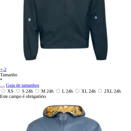
+-2
Tamanho
*
Guia de tamanhos
XS
S
24h
M
24h
L
24h
XL
24h
2XL
24h
Este campo é obrigatório