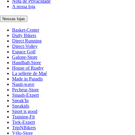
Nota de Privacidade
A nossa loja
Nossas lojas
Basket-Center
Daily Bikers
Direct Running
Direct-Volley
Espace Golf
Galope-Store
Handball-Store
House of Rugby
La sellerie de Maé
Made in Paradis
Nauti-wave
Pecheur-Store
Smash-Expert
Sneak'In
Sneakids
Sport is good
Training-Fit
Trek-Expert
TripNBikers
Vélo-Store