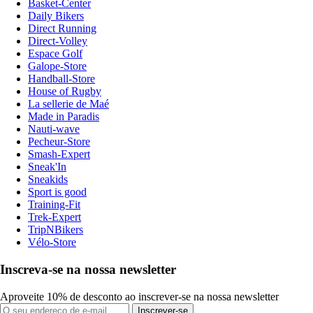
Basket-Center
Daily Bikers
Direct Running
Direct-Volley
Espace Golf
Galope-Store
Handball-Store
House of Rugby
La sellerie de Maé
Made in Paradis
Nauti-wave
Pecheur-Store
Smash-Expert
Sneak'In
Sneakids
Sport is good
Training-Fit
Trek-Expert
TripNBikers
Vélo-Store
Inscreva-se na nossa newsletter
Aproveite 10% de desconto ao inscrever-se na nossa newsletter
Inscrever-se