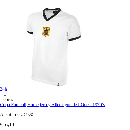
24h
+-3
1 cores
Copa Football
Home jersey Allemagne de l’Ouest 1970’s
A partir de
€ 59,95
€ 55,13