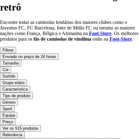
retrô
Encontre todas as camisolas lendárias dos maiores clubes como o
Juventus FC, FC Barcelona, Inter de Milão FC ou mesmo as maiores
nações como França, Bélgica e Alemanha na
Foot-Store
. Os melhores
produtos para os
fãs de
camisolas de vindima
estão na
Foot-Store
.
Filtros
Enviado no prazo de 24 horas
Tamanho
Cor
Sortido
Grupo etário
Característica
Tipo de produto
Género
Sport
Equipa
Preço
Ver os 515 produtos
Relevância