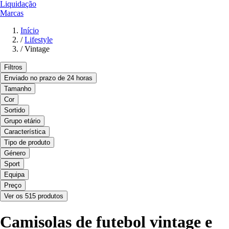
Liquidação
Marcas
Início
/
Lifestyle
/
Vintage
Filtros
Enviado no prazo de 24 horas
Tamanho
Cor
Sortido
Grupo etário
Característica
Tipo de produto
Género
Sport
Equipa
Preço
Ver os 515 produtos
Camisolas de futebol vintage e