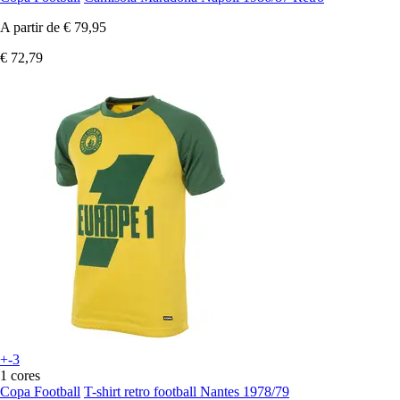
A partir de
€ 79,95
€ 72,79
+-3
1 cores
Copa Football
T-shirt retro football Nantes 1978/79