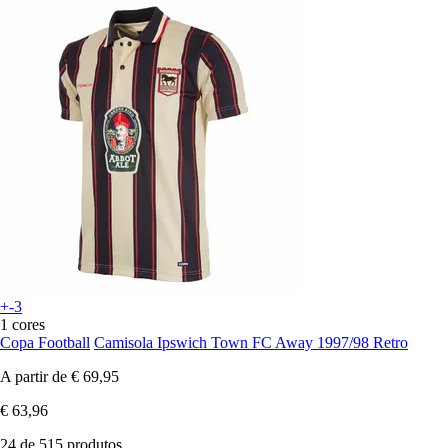
+-3
1 cores
Copa Football
Camisola Ipswich Town FC Away 1997/98 Retro
A partir de
€ 69,95
€ 63,96
24 de 515 produtos