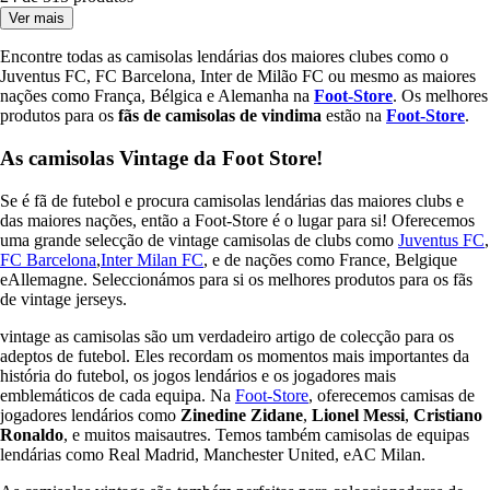
Ver mais
Encontre todas as camisolas lendárias dos maiores clubes como o
Juventus FC, FC Barcelona, Inter de Milão FC ou mesmo as maiores
nações como França, Bélgica e Alemanha na
Foot-Store
. Os melhores
produtos para os
fãs de
camisolas de vindima
estão na
Foot-Store
.
As camisolas Vintage da Foot Store!
Se é fã de futebol e procura camisolas lendárias das maiores clubs e
das maiores nações, então a Foot-Store é o lugar para si! Oferecemos
uma grande selecção de vintage camisolas de clubs como
Juventus FC
,
FC Barcelona
,
Inter Milan FC
, e de nações como France, Belgique
eAllemagne. Seleccionámos para si os melhores produtos para os fãs
de vintage jerseys.
vintage as camisolas são um verdadeiro artigo de colecção para os
adeptos de futebol. Eles recordam os momentos mais importantes da
história do futebol, os jogos lendários e os jogadores mais
emblemáticos de cada equipa. Na
Foot-Store
, oferecemos camisas de
jogadores lendários como
Zinedine Zidane
,
Lionel
Messi
,
Cristiano
Ronaldo
, e muitos maisautres. Temos também camisolas de equipas
lendárias como Real Madrid, Manchester United, eAC Milan.