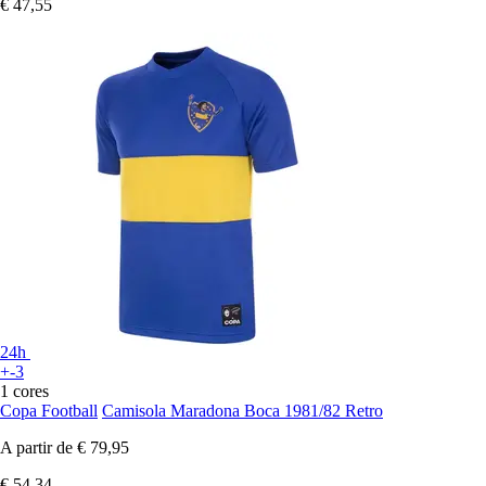
€ 47,55
24h
+-3
1 cores
Copa Football
Camisola Maradona Boca 1981/82 Retro
A partir de
€ 79,95
€ 54,34