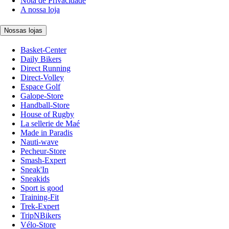
Nota de Privacidade
A nossa loja
Nossas lojas
Basket-Center
Daily Bikers
Direct Running
Direct-Volley
Espace Golf
Galope-Store
Handball-Store
House of Rugby
La sellerie de Maé
Made in Paradis
Nauti-wave
Pecheur-Store
Smash-Expert
Sneak'In
Sneakids
Sport is good
Training-Fit
Trek-Expert
TripNBikers
Vélo-Store