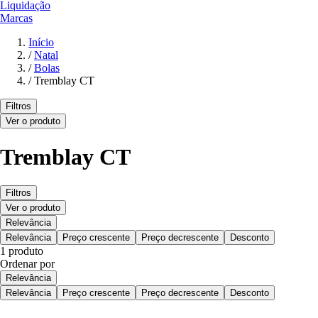
Liquidação
Marcas
Início
/
Natal
/
Bolas
/
Tremblay CT
Filtros
Ver o produto
Tremblay CT
Filtros
Ver o produto
Relevância
Relevância
Preço crescente
Preço decrescente
Desconto
1 produto
Ordenar por
Relevância
Relevância
Preço crescente
Preço decrescente
Desconto