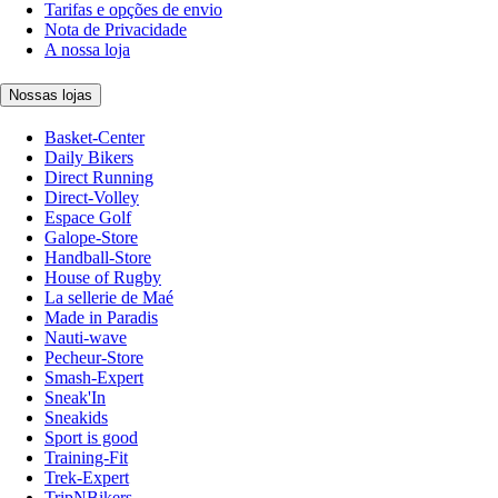
Tarifas e opções de envio
Nota de Privacidade
A nossa loja
Nossas lojas
Basket-Center
Daily Bikers
Direct Running
Direct-Volley
Espace Golf
Galope-Store
Handball-Store
House of Rugby
La sellerie de Maé
Made in Paradis
Nauti-wave
Pecheur-Store
Smash-Expert
Sneak'In
Sneakids
Sport is good
Training-Fit
Trek-Expert
TripNBikers