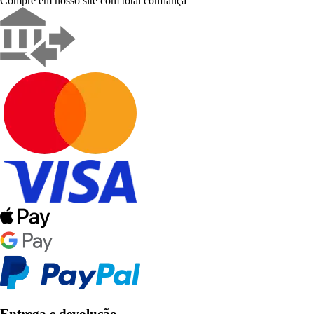
Compre em nosso site com total confiança
Entrega e devolução