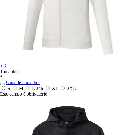
+-2
Tamanho
*
Guia de tamanhos
S
M
L
24h
XL
2XL
Este campo é obrigatório