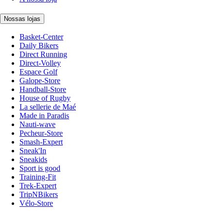
Nossas lojas
Basket-Center
Daily Bikers
Direct Running
Direct-Volley
Espace Golf
Galope-Store
Handball-Store
House of Rugby
La sellerie de Maé
Made in Paradis
Nauti-wave
Pecheur-Store
Smash-Expert
Sneak'In
Sneakids
Sport is good
Training-Fit
Trek-Expert
TripNBikers
Vélo-Store