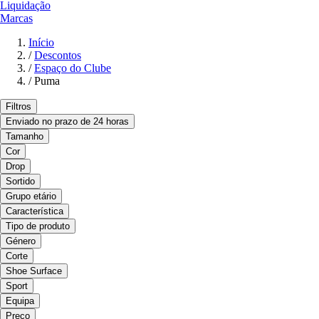
Liquidação
Marcas
Início
/
Descontos
/
Espaço do Clube
/
Puma
Filtros
Enviado no prazo de 24 horas
Tamanho
Cor
Drop
Sortido
Grupo etário
Característica
Tipo de produto
Género
Corte
Shoe Surface
Sport
Equipa
Preço