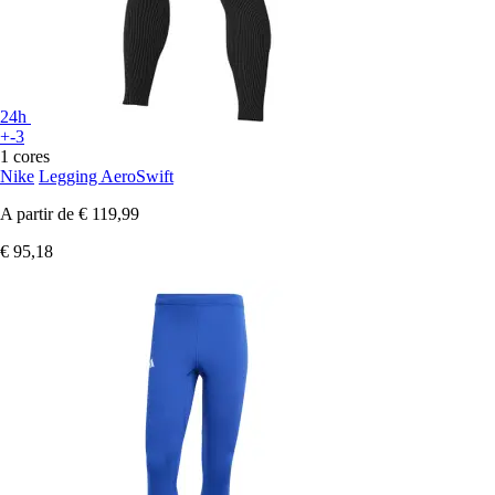
24h
+-3
1 cores
Nike
Legging AeroSwift
A partir de
€ 119,99
€ 95,18