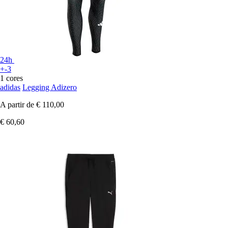
24h
+-3
1 cores
adidas
Legging Adizero
A partir de
€ 110,00
€ 60,60