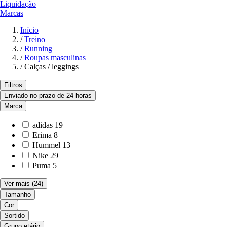
Liquidação
Marcas
Início
/
Treino
/
Running
/
Roupas masculinas
/
Calças / leggings
Filtros
Enviado no prazo de 24 horas
Marca
adidas
19
Erima
8
Hummel
13
Nike
29
Puma
5
Ver mais
(24)
Tamanho
Cor
Sortido
Grupo etário