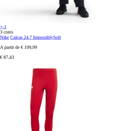
+-1
3 cores
Nike
Calças 24.7 ImpossiblySoft
A partir de
€ 109,99
€ 87,43