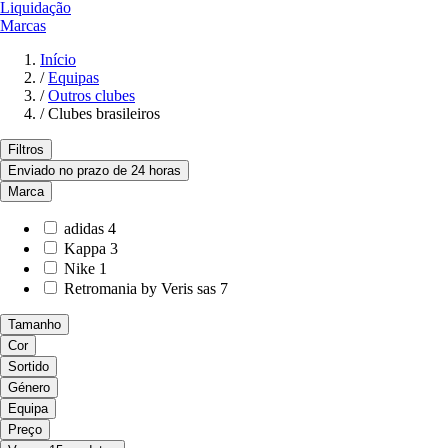
Liquidação
Marcas
Início
/
Equipas
/
Outros clubes
/
Clubes brasileiros
Filtros
Enviado no prazo de 24 horas
Marca
adidas
4
Kappa
3
Nike
1
Retromania by Veris sas
7
Tamanho
Cor
Sortido
Género
Equipa
Preço