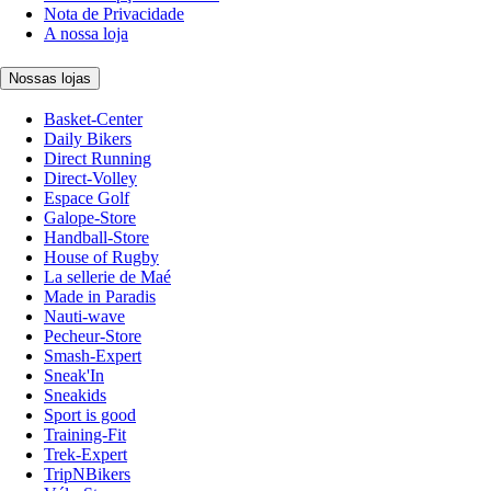
Nota de Privacidade
A nossa loja
Nossas lojas
Basket-Center
Daily Bikers
Direct Running
Direct-Volley
Espace Golf
Galope-Store
Handball-Store
House of Rugby
La sellerie de Maé
Made in Paradis
Nauti-wave
Pecheur-Store
Smash-Expert
Sneak'In
Sneakids
Sport is good
Training-Fit
Trek-Expert
TripNBikers