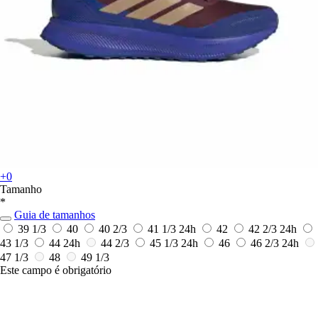
+0
Tamanho
*
Guia de tamanhos
39 1/3
40
40 2/3
41 1/3
24h
42
42 2/3
24h
43 1/3
44
24h
44 2/3
45 1/3
24h
46
46 2/3
24h
47 1/3
48
49 1/3
Este campo é obrigatório