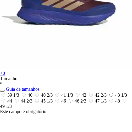
+0
Tamanho
*
Guia de tamanhos
39 1/3
40
40 2/3
41 1/3
42
42 2/3
43 1/3
44
44 2/3
45 1/3
46
46 2/3
47 1/3
48
49 1/3
Este campo é obrigatório