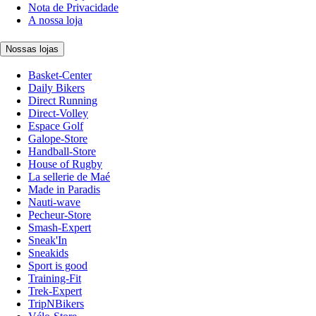
Nota de Privacidade
A nossa loja
Nossas lojas
Basket-Center
Daily Bikers
Direct Running
Direct-Volley
Espace Golf
Galope-Store
Handball-Store
House of Rugby
La sellerie de Maé
Made in Paradis
Nauti-wave
Pecheur-Store
Smash-Expert
Sneak'In
Sneakids
Sport is good
Training-Fit
Trek-Expert
TripNBikers