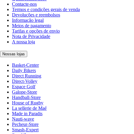
Contacte-nos
Termos e condições gerais de venda
Devoluções e reembolsos
Informação legal
Meios de pagamento
Tarifas e opções de envio
Nota de Privacidade
A nossa loja
Nossas lojas
Basket-Center
Daily Bikers
Direct Running
Direct-Volley
Espace Golf
Galope-Store
Handball-Store
House of Rugby
La sellerie de Maé
Made in Paradis
Nauti-wave
Pecheur-Store
Smash-Expert