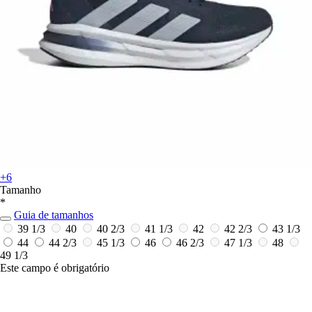
+6
Tamanho
*
Guia de tamanhos
39 1/3
40
40 2/3
41 1/3
42
42 2/3
43 1/3
44
44 2/3
45 1/3
46
46 2/3
47 1/3
48
49 1/3
Este campo é obrigatório