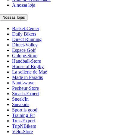
A nossa loja
Nossas lojas
Basket-Center
Daily Bikers
Direct Running
Direct-Volley
Espace Golf
Galope-Store
Handball-Store
House of Rugby
La sellerie de Maé
Made in Paradis
Nauti-wave
Pecheur-Store
Smash-Expert
Sneak'In
Sneakids
Sport is good
Training-Fit
Trek-Expert
TripNBikers
Vélo-Store