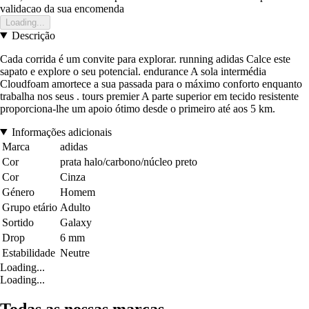
validacao da sua encomenda
Loading...
Descrição
Cada corrida é um convite para explorar. running adidas Calce este
sapato e explore o seu potencial. endurance A sola intermédia
Cloudfoam amortece a sua passada para o máximo conforto enquanto
trabalha nos seus . tours premier A parte superior em tecido resistente
proporciona-lhe um apoio ótimo desde o primeiro até aos 5 km.
Informações adicionais
Marca
adidas
Cor
prata halo/carbono/núcleo preto
Cor
Cinza
Género
Homem
Grupo etário
Adulto
Sortido
Galaxy
Drop
6 mm
Estabilidade
Neutre
Loading...
Loading...
Todas as nossas marcas