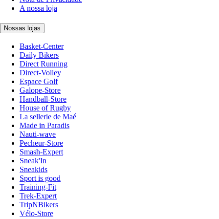
A nossa loja
Nossas lojas
Basket-Center
Daily Bikers
Direct Running
Direct-Volley
Espace Golf
Galope-Store
Handball-Store
House of Rugby
La sellerie de Maé
Made in Paradis
Nauti-wave
Pecheur-Store
Smash-Expert
Sneak'In
Sneakids
Sport is good
Training-Fit
Trek-Expert
TripNBikers
Vélo-Store