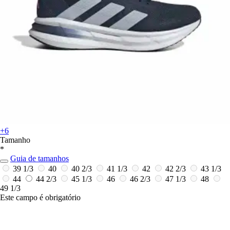
+6
Tamanho
*
Guia de tamanhos
39 1/3
40
40 2/3
41 1/3
42
42 2/3
43 1/3
44
44 2/3
45 1/3
46
46 2/3
47 1/3
48
49 1/3
Este campo é obrigatório