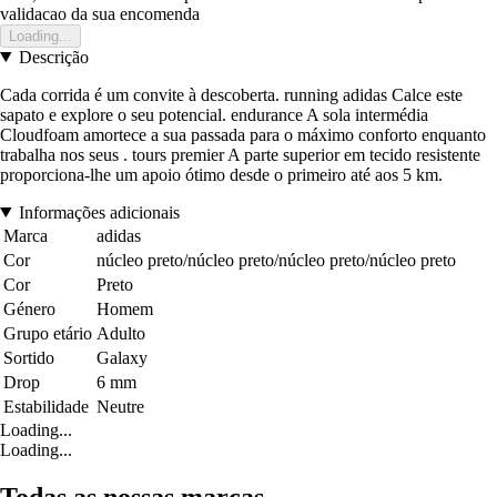
validacao da sua encomenda
Loading...
Descrição
Cada corrida é um convite à descoberta. running adidas Calce este
sapato e explore o seu potencial. endurance A sola intermédia
Cloudfoam amortece a sua passada para o máximo conforto enquanto
trabalha nos seus . tours premier A parte superior em tecido resistente
proporciona-lhe um apoio ótimo desde o primeiro até aos 5 km.
Informações adicionais
Marca
adidas
Cor
núcleo preto/núcleo preto/núcleo preto/núcleo preto
Cor
Preto
Género
Homem
Grupo etário
Adulto
Sortido
Galaxy
Drop
6 mm
Estabilidade
Neutre
Loading...
Loading...
Todas as nossas marcas