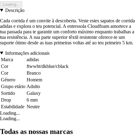
Loading...
Descrição
Cada corrida é um convite à descoberta. Veste estes sapatos de corrida
adidas e explora o teu potencial. A entressola Cloudfoam amortece a
tua passada para te garantir um conforto máximo enquanto trabalhas a
tua resistência. A sua parte superior têxtil resistente oferece-te um
suporte ótimo desde as tuas primeiras voltas até ao teu primeiro 5 km.
Informações adicionais
Marca
adidas
Cor
ftwwht/dkblue/cblack
Cor
Branco
Género
Homem
Grupo etário
Adulto
Sortido
Galaxy
Drop
6 mm
Estabilidade
Neutre
Loading...
Loading...
Todas as nossas marcas