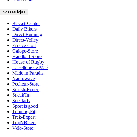
Nossas lojas
Basket-Center
Daily Bikers
Direct Running
Direct-Volley
Espace Golf
Galope-Store
Handball-Store
House of Rugby
La sellerie de Maé
Made in Paradis
Nauti-wave
Pecheur-Store
Smash-Expert
Sneak'In
Sneakids
Sport is good
Training-Fit
Trek-Expert
TripNBikers
Vélo-Store