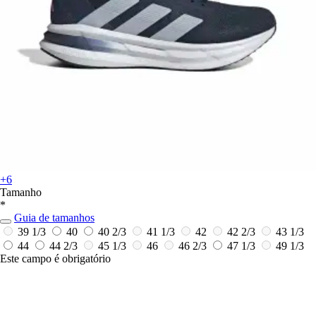
+6
Tamanho
*
Guia de tamanhos
39 1/3
40
40 2/3
41 1/3
42
42 2/3
43 1/3
44
44 2/3
45 1/3
46
46 2/3
47 1/3
49 1/3
Este campo é obrigatório