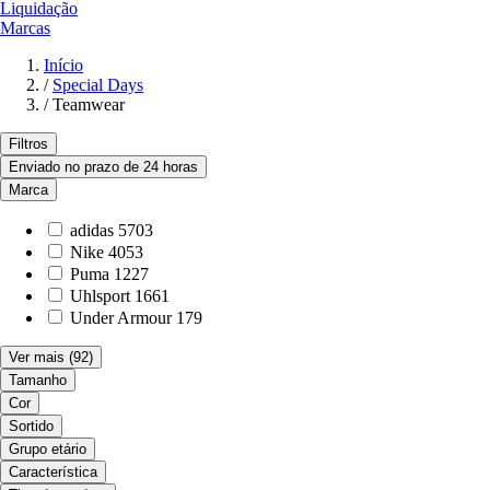
Liquidação
Marcas
Início
/
Special Days
/
Teamwear
Filtros
Enviado no prazo de 24 horas
Marca
adidas
5703
Nike
4053
Puma
1227
Uhlsport
1661
Under Armour
179
Ver mais
(92)
Tamanho
Cor
Sortido
Grupo etário
Característica