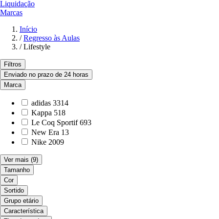
Liquidação
Marcas
Início
/
Regresso às Aulas
/
Lifestyle
Filtros
Enviado no prazo de 24 horas
Marca
adidas
3314
Kappa
518
Le Coq Sportif
693
New Era
13
Nike
2009
Ver mais
(9)
Tamanho
Cor
Sortido
Grupo etário
Característica