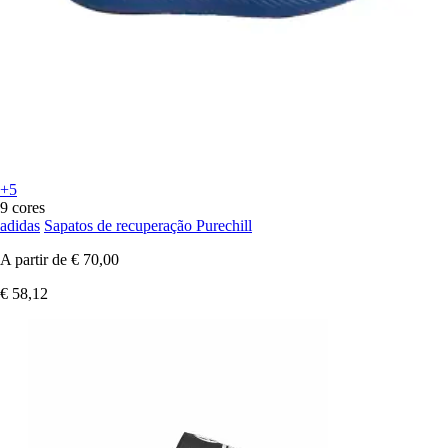
+5
9 cores
adidas
Sapatos de recuperação Purechill
A partir de
€ 70,00
€ 58,12