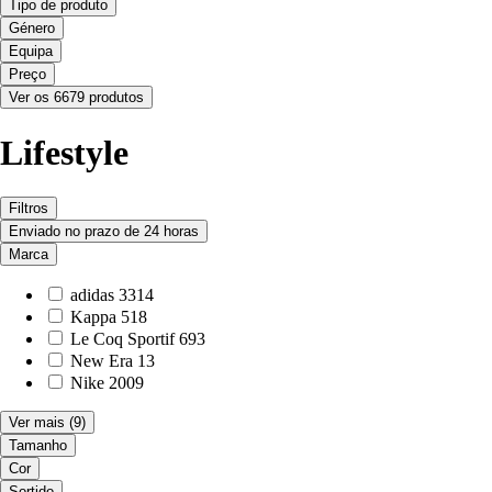
Tipo de produto
Género
Equipa
Preço
Ver os 6679 produtos
Lifestyle
Filtros
Enviado no prazo de 24 horas
Marca
adidas
3314
Kappa
518
Le Coq Sportif
693
New Era
13
Nike
2009
Ver mais
(9)
Tamanho
Cor
Sortido