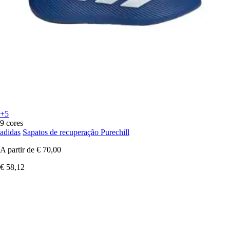
+5
9 cores
adidas
Sapatos de recuperação Purechill
A partir de
€ 70,00
€ 58,12